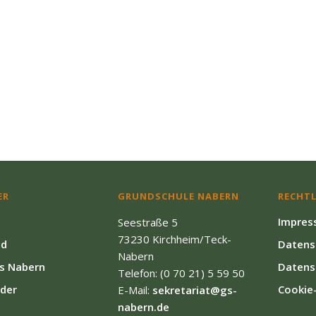
ER
GRUNDSCHULE NABERN
RECHTL
Impres
Seestraße 5
73230 Kirchheim/Teck-
ld
Datens
Nabern
s Nabern
Datens
Telefon: (0 70 21) 5 59 50
der
Cookie-
E-Mail:
sekretariat@gs-
nabern.de