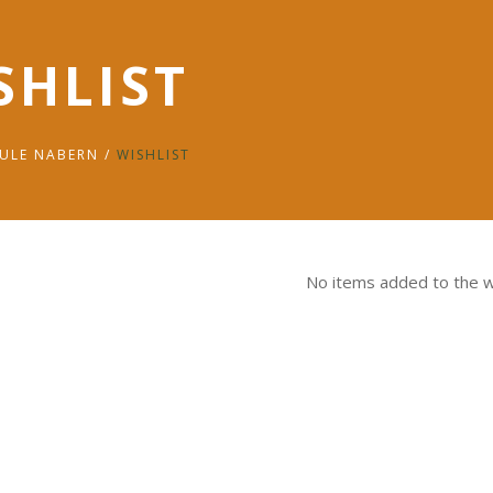
SHLIST
ULE NABERN
/
WISHLIST
No items added to the wi