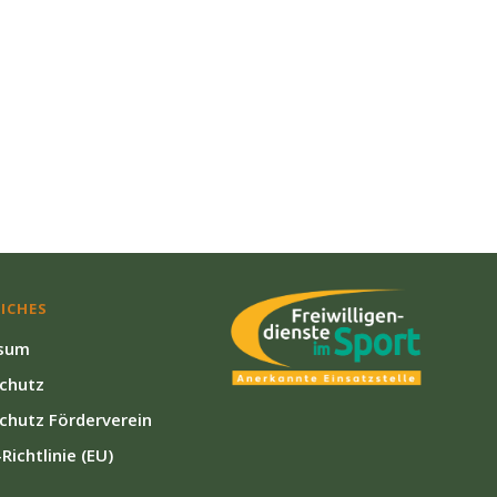
ICHES
sum
chutz
chutz Förderverein
Richtlinie (EU)