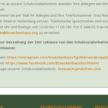
rne an unsere Schulsozialarbeiterin wenden. Ihre Anliegen werden
elt.
ennen Sie per Mail Ihr Anliegen und Ihre Telefonnummer. Frau Raic
it Ihnen in Verbindung setzen. Telefonische Sprechzeiten sind m
00 Uhr und freitags von 10.00 bis 11.00 Uhr. Per E-Mail ist Frau R
hle@brueckenhaus.org
zu erreichen.
zur Gestaltung der Zeit zuhause von den Schulsozialarbeite
enhauses
ram:
https://instagram.com/brueckenhaus?igshid=woqkcrpyj3
ok:
https://www.facebook.com/BrueckenhausKirchheim/
ge unserer Schulsozialarbeiterin:
leesraich.jimdofree.com
ER
GRUNDSCHULE NABERN
RECHTL