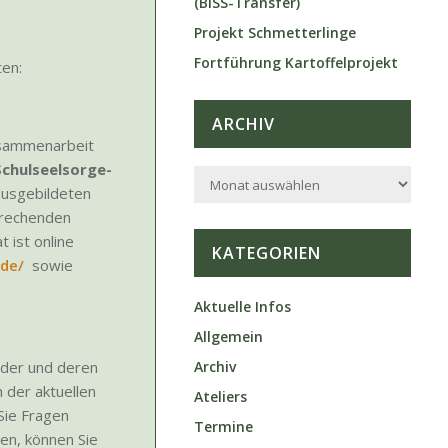
(BiSS-Transfer)
Projekt Schmetterlinge
Fortführung Kartoffelprojekt
ten:
ARCHIV
Zusammenarbeit
Schulseelsorge-
Archiv
ausgebildeten
prechenden
 ist online
KATEGORIEN
.de/
sowie
Aktuelle Infos
Allgemein
nder und deren
Archiv
n der aktuellen
Ateliers
Sie Fragen
Termine
en, können Sie