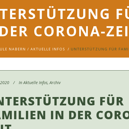
TERSTÜTZUNG F
 DER CORONA-ZE
ULE NABERN
/
AKTUELLE INFOS
/
UNTERSTÜTZUNG FÜR FAMIL
l 2020
In
Aktuelle Infos
,
Archiv
NTERSTÜTZUNG FÜR
AMILIEN IN DER COR
IT