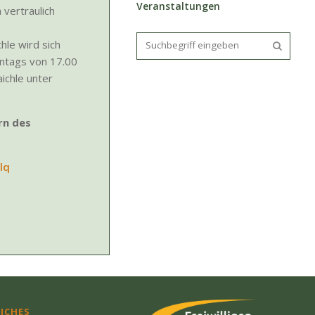
Veranstaltungen
 vertraulich
hle wird sich
ontags von 17.00
aichle unter
rn des
lq
ICHES