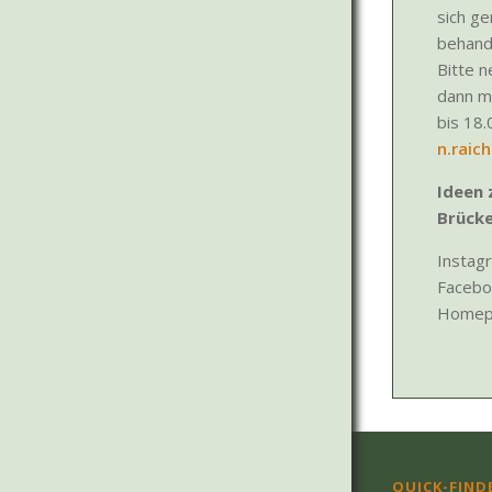
sich ge
behand
Bitte n
dann m
bis 18.
n.raic
Ideen 
Brück
Instag
Facebo
Homepa
QUICK-FIND