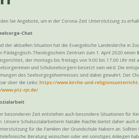
nden Sie Angebote, um in der Corona-Zeit Unterstützung zu erhal
eelsorge-Chat
d der aktuellen Situation hat die Evangelische Landeskirche in 
m Pädagogisch-Theologischem Zentrum zum 1. April 2020 einen
ngerichtet, der montags bis freitags von 9.00 bis 17.00 Uhr mit 
eelsorgerinnen und Schulseelsorgern besetzt sein wird. Die ents
mungen des Seelsorgegeheimnisses sind dabei gewahrt. Der Chat
bar über die Links:
https://www.kirche-und-religionsunterricht
//www.ptz-rpi.de/
ozialarbeit
ser besonderen Zeit entstehen auch besondere Situationen für Ki
n. Unsere Schulsozialarbeiterin Natalie Raichle bietet daher auch i
terstützung für die Familien der Grundschule Nabern an. Sollten 
 telefonische Beratung wünschen oder ein sonstiges Anliegen hab