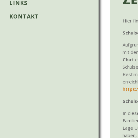
LINKS
KONTAKT
Hier fi
Schuls
Aufgrun
mit de
Chat
ei
Schuls
Bestim
erreich
https:
Schuls
In die
Familie
Lage Un
haben,